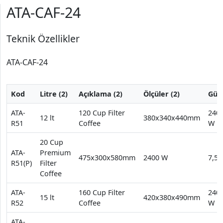
ATA-CAF-24
Teknik Özellikler
ATA-CAF-24
Kod
Litre (2)
Açıklama (2)
Ölçüler (2)
Güç 
ATA-
120 Cup Filter
240
12 lt
380x340x440mm
R51
Coffee
W
20 Cup
ATA-
Premium
475x300x580mm
2400 W
7,5 
R51(P)
Filter
Coffee
ATA-
160 Cup Filter
240
15 lt
420x380x490mm
R52
Coffee
W
ATA-